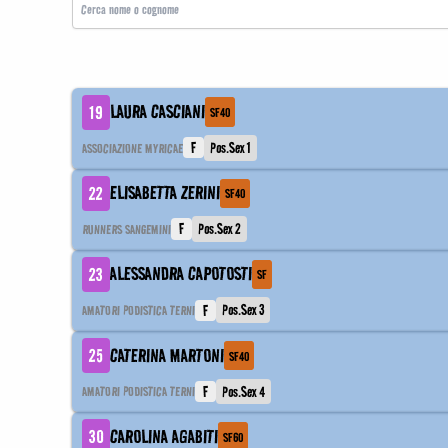
LAURA CASCIANI
19
SF40
F
Pos.Sex 1
ASSOCIAZIONE MYRICAE
ELISABETTA ZERINI
22
SF40
F
Pos.Sex 2
RUNNERS SANGEMINI
ALESSANDRA CAPOTOSTI
23
SF
F
Pos.Sex 3
AMATORI PODISTICA TERNI
CATERINA MARTONI
25
SF40
F
Pos.Sex 4
AMATORI PODISTICA TERNI
CAROLINA AGABITI
30
SF60