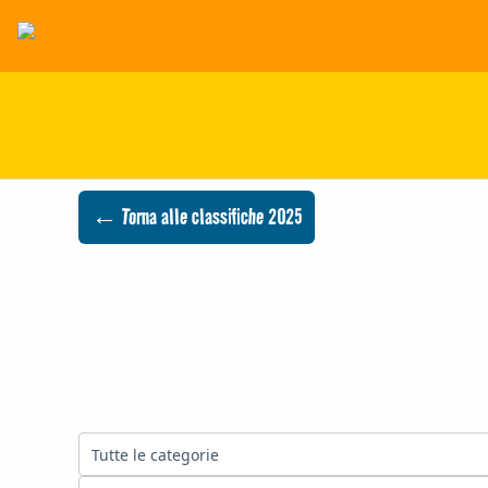
Vai
al
contenuto
← Torna alle classifiche 2025