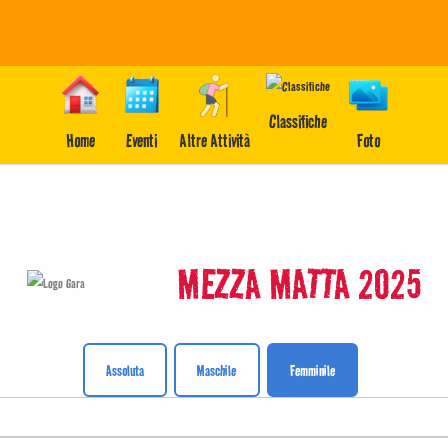
MEZZA MATTA 2025
Assoluta
Maschile
Femminile