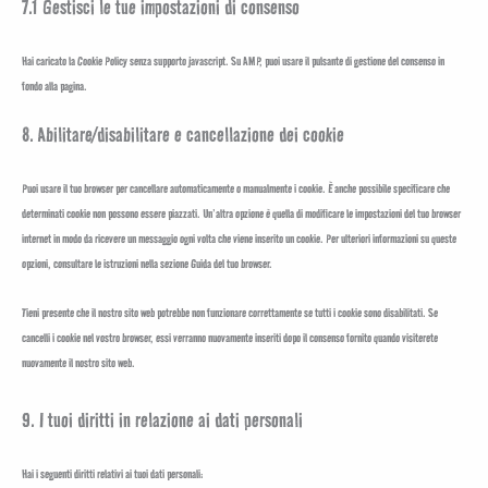
7.1 Gestisci le tue impostazioni di consenso
Hai caricato la Cookie Policy senza supporto javascript. Su AMP, puoi usare il pulsante di gestione del consenso in
fondo alla pagina.
8. Abilitare/disabilitare e cancellazione dei cookie
Puoi usare il tuo browser per cancellare automaticamente o manualmente i cookie. È anche possibile specificare che
determinati cookie non possono essere piazzati. Un’altra opzione è quella di modificare le impostazioni del tuo browser
internet in modo da ricevere un messaggio ogni volta che viene inserito un cookie. Per ulteriori informazioni su queste
opzioni, consultare le istruzioni nella sezione Guida del tuo browser.
Tieni presente che il nostro sito web potrebbe non funzionare correttamente se tutti i cookie sono disabilitati. Se
cancelli i cookie nel vostro browser, essi verranno nuovamente inseriti dopo il consenso fornito quando visiterete
nuovamente il nostro sito web.
9. I tuoi diritti in relazione ai dati personali
Hai i seguenti diritti relativi ai tuoi dati personali: