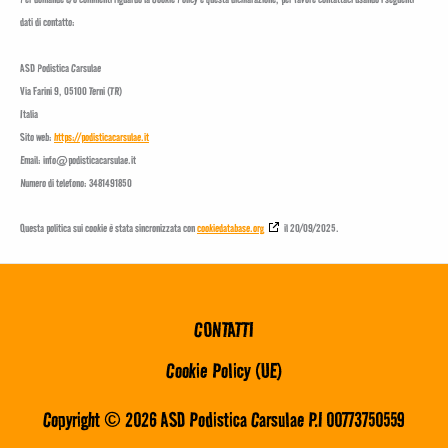
dati di contatto:
ASD Podistica Carsulae
Via Farini 9, 05100 Terni (TR)
Italia
Sito web:
https://podisticacarsulae.it
Email:
info@
podisticacarsulae.it
Numero di telefono: 3481491850
Questa politica sui cookie è stata sincronizzata con
cookiedatabase.org
il 20/09/2025.
CONTATTI
Cookie Policy (UE)
Copyright © 2026 ASD Podistica Carsulae P.I 00773750559