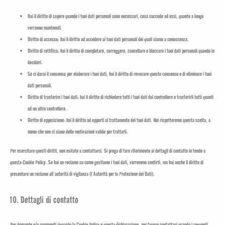
Hai il diritto di sapere quando i tuoi dati personali sono necessari, cosa succede ad essi, quanto a lungo
verranno mantenuti.
Diritto di accesso: hai il diritto ad accedere ai tuoi dati personali dei quali siamo a conoscenza.
Diritto di rettifica: hai il diritto di completare, correggere, cancellare o bloccare i tuoi dati personali quando lo
desideri.
Se ci darai il consenso per elaborare i tuoi dati, hai il diritto di revocare questo consenso e di eliminare i tuoi
dati personali.
Diritto di trasferire i tuoi dati: hai il diritto di richiedere tutti i tuoi dati dal controllore e trasferirli tutti quanti
ad un altro controllore.
Diritto di opposizione: hai il diritto ad opporti al trattamento dei tuoi dati. Noi rispetteremo questa scelta, a
meno che non ci siano delle motivazioni valide per trattarli.
Per esercitare questi diritti, non esitate a contattarci. Si prega di fare riferimento ai dettagli di contatto in fondo a
questa Cookie Policy. Se hai un reclamo su come gestiamo i tuoi dati, vorremmo sentirti, ma hai anche il diritto di
presentare un reclamo all’autorità di vigilanza (l’Autorità per la Protezione dei Dati).
10. Dettagli di contatto
Per domande e/o commenti riguardo la Cookie Policy e questa dichiarazione, per favore contattaci usando i seguenti