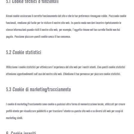
5.1 Cookie tecnici o funzionali
Alcuni cookie assicurano il corretto funzionamento del sito e che le tue preferenze rimangano valide. Piazzando cookie
funzionali, rendiamo più facile per te visitare il nostro sito web. In questo modo non devi inserire ripetutamente le
stesse informazioni quando visiti il nostro sito web, per esempio, l’oggetto rimane nel tuo carrello finché non hai
pagato. Possiamo piazzare questi cookie senza il tuo consenso.
5.2 Cookie statistici
Utilizziamo i cookie statistici per ottimizzare l’esperienza del sito web per i nostri utenti. Con questi cookie statistici
otteniamo approfondimenti sull’uso del nostro sito web. Chiediamo il tuo permesso per piazzare cookie statistici.
5.3 Cookie di marketing/tracciamento
I cookie di marketing/tracciamento sono cookie o qualsiasi altra forma di memorizzazione locale, utilizzati per creare
profili utente per visualizzare pubblicità o per tracciare l’utente su questo sito web o su diversi siti web per scopi di
marketing simili.
6. Cookie inseriti