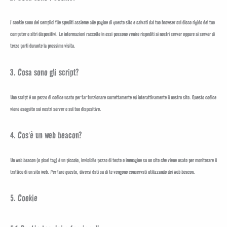
I cookie sono dei semplici file spediti assieme alle pagine di questo sito e salvati dal tuo browser sul disco rigido del tuo
computer o altri dispositivi. Le informazioni raccolte in essi possono venire rispediti ai nostri server oppure ai server di
terze parti durante la prossima visita.
3. Cosa sono gli script?
Uno script è un pezzo di codice usato per far funzionare correttamente ed interattivamente il nostro sito. Questo codice
viene eseguito sui nostri server o sul tuo dispositivo.
4. Cos'è un web beacon?
Un web beacon (o pixel tag) è un piccolo, invisibile pezzo di testo o immagine su un sito che viene usato per monitorare il
traffico di un sito web. Per fare questo, diversi dati su di te vengono conservati utilizzando dei web beacon.
5. Cookie